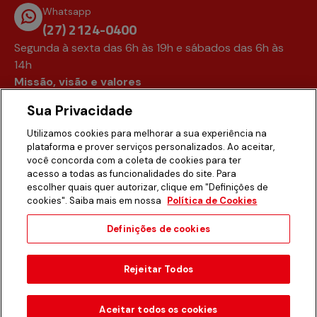
Whatsapp
(27) 2124-0400
Segunda à sexta das 6h às 19h e sábados das 6h às
14h
Missão, visão e valores
Assessoria de imprensa
Sua Privacidade
Fale conosco
Trabalhe conosco
Utilizamos cookies para melhorar a sua experiência na
plataforma e prover serviços personalizados. Ao aceitar,
Acompanhe nas redes
você concorda com a coleta de cookies para ter
Instagram
acesso a todas as funcionalidades do site. Para
Facebook
escolher quais quer autorizar, clique em "Definições de
cookies". Saiba mais em nossa
Política de Cookies
Voltar ao topo da página
Definições de cookies
Política de privacidade
Código de confiança
Rejeitar Todos
Direitos dos pacientes
Laboratório Pretti Ltda
| CNPJ:
27.725.605/0001-04
Rua Castelo Branco, 1102 Centro - Vila Velha - ES
Aceitar todos os cookies