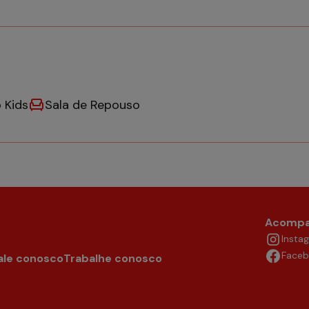
 Kids
Sala de Repouso
Acompa
Insta
Face
ale conosco
Trabalhe conosco