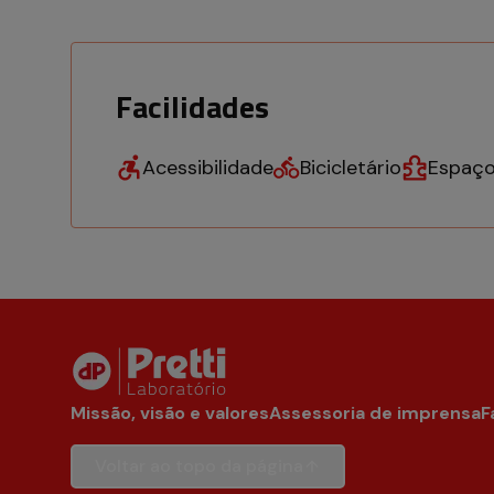
Facilidades
Acessibilidade
Bicicletário
Espaço
Missão, visão e valores
Assessoria de imprensa
F
Voltar ao topo da página