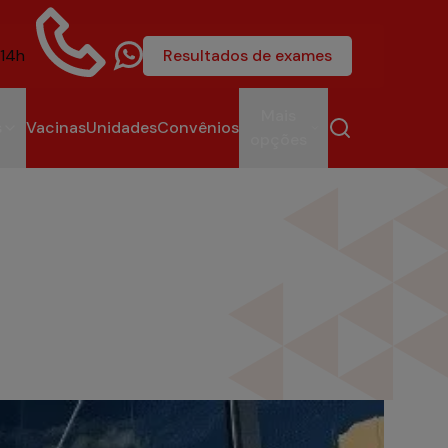
 14h
Resultados de exames
4004-6581
Mais
s
Vacinas
Unidades
Convênios
opções