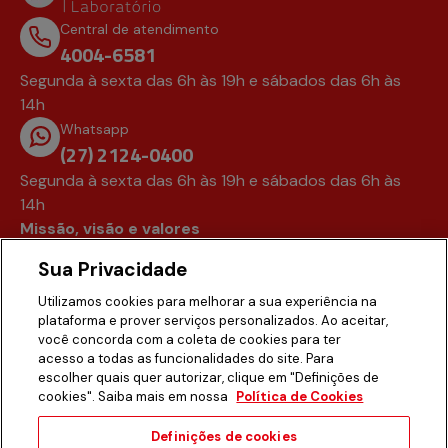
Central de atendimento
4004-6581
Segunda à sexta das 6h às 19h e sábados das 6h às
14h
Whatsapp
(27) 2124-0400
Segunda à sexta das 6h às 19h e sábados das 6h às
14h
Missão, visão e valores
Assessoria de imprensa
Sua Privacidade
Fale conosco
Trabalhe conosco
Utilizamos cookies para melhorar a sua experiência na
plataforma e prover serviços personalizados. Ao aceitar,
Acompanhe nas redes
você concorda com a coleta de cookies para ter
Instagram
acesso a todas as funcionalidades do site. Para
Facebook
escolher quais quer autorizar, clique em "Definições de
cookies". Saiba mais em nossa
Política de Cookies
Voltar ao topo da página
Definições de cookies